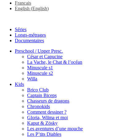
Français
English
(
English
)
Séries
Longs-métrages
Documentaires
Preschool / Upper Presc.
César et Capucine
La Vache, le Chat & l’océan
Minuscule s1
Minuscule s2
Willa
Kids
Brico Club
Captain Biceps
Chasseurs de dragons
Chronokids
Comment dessiner ?
Gloria, Wilma et moi
Kaput & Zösky
Les aventures d’une mouche
Les P’tits Diables