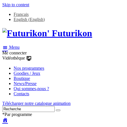
Skip to content
Français
English
(
English
)
Futurikon
Menu
Me connecter
Vidéothèque
Nos programmes
Goodies / Jeux
Boutique
News/Presse
Qui sommes-nous ?
Contacts
Télécharger notre catalogue animation
*Par programme