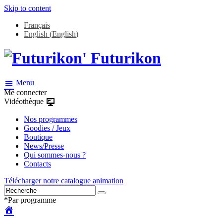
Skip to content
Français
English
(
English
)
Futurikon
Menu
Me connecter
Vidéothèque
Nos programmes
Goodies / Jeux
Boutique
News/Presse
Qui sommes-nous ?
Contacts
Télécharger notre catalogue animation
*Par programme